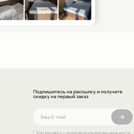
с ящиками» представлена в трех элегантных
и: белый – классический оттенок, который
 легкость и свежесть; венге – глубокий
с выразительной текстурой, придаст спальне
скошь; Дуб крафт – натуральный теплый
й уютную и гармоничную атмосферу. Выберите
риант!
Подпишитесь на рассылку и получите
скидку на первый заказ
Соглашаюсь с
политикой конфиденциальности