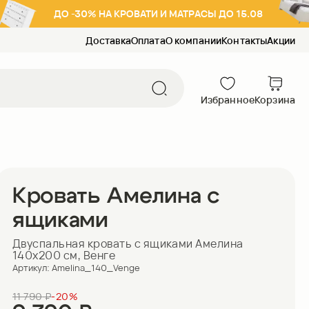
ДО -30% НА КРОВАТИ И МАТРАСЫ ДО 15.08
Доставка
Оплата
О компании
Контакты
Акции
Избранное
Корзина
Кровать Амелина с
ящиками
Двуспальная кровать с ящиками Амелина
140х200 см, Венге
Артикул:
Amelina_140_Venge
11 790
₽
-
20
%