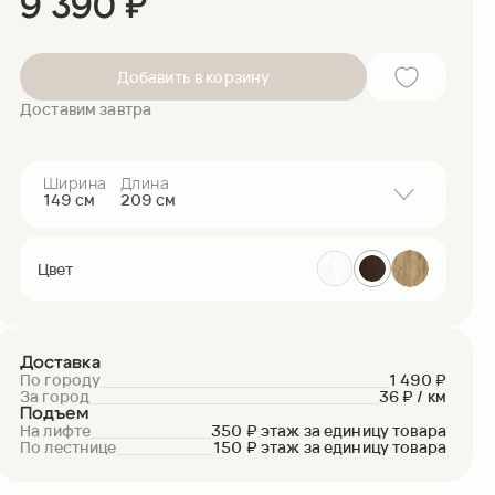
9 390
₽
Добавить в корзину
Доставим завтра
Ширина
Длина
149
см
209
см
169
см
209
см
9 990₽
149
см
209
см
9 390₽
Цвет
189
см
209
см
10 290₽
129
см
209
см
8 890₽
99
см
209
см
8 390₽
Доставка
По городу
1 490 ₽
За город
36 ₽ / км
Подъем
На лифте
350 ₽ этаж за единицу товара
По лестнице
150 ₽ этаж за единицу товара