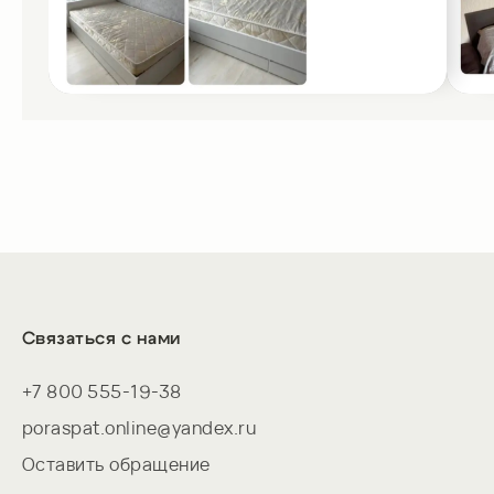
Кровать «Амелина 
вариантах расцветк
добавит в интерьер
благородный цвет 
утонченность и ро
оттенок, создающи
свой идеальный ва
Связаться с нами
+7 800 555-19-38
poraspat.online@yandex.ru
Оставить обращение