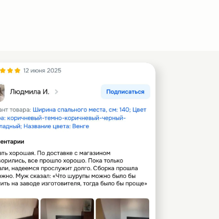
м сокровищем, способным превратить любую
250
кг
Настил
Нет
овить с любой стороны. Функциональные и
Нет
егко выдвигаются даже при полной загрузке.
ения белья, игрушек и сезонных вещей. Фасады
Да
трятся аккуратно, но при необходимости можно
В разобранном виде
3
шт
Россия
ивает правильную
18 мес.
ные ламели
ышцы и суставы,
Пора Спать
дыху. Такая
и делает сон более
увствительной
ния