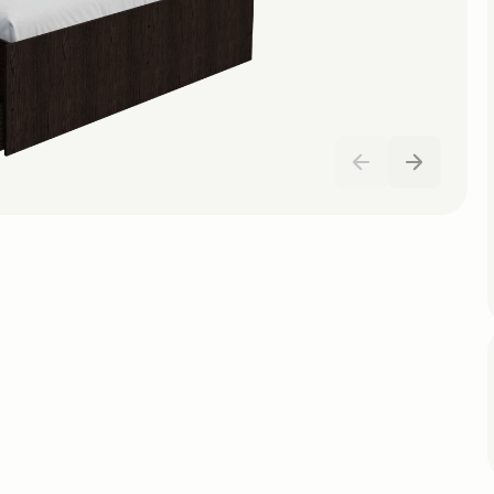
Сочи
Тверь
Туапсе
Челябинск
Свяжитесь со мной
Оставляя заявку, я соглашаюсь с
политикой
конфиденциальности