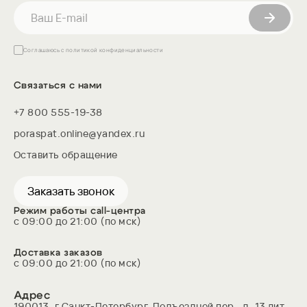
тела, снижают давление на мышцы и суставы,
способствуют расслаблению и качественному
отдыху. Такая конструкция увеличивает срок
службы матраса и делает сон более комфортным.
Соглашаюсь с
политикой конфиденциальности
Идеально подходит для людей с чувствительной
спиной и тех, кто ценит здоровый сон.
Связаться с нами
+7 800 555-19-38
poraspat.online@yandex.ru
Оставить обращение
Заказать звонок
Режим работы call-центра
с 09:00 до 21:00 (по мск)
Многофункциональная полка в
Доставка заказов
с 09:00 до 21:00 (по мск)
изголовье
Заменяет прикроватную тумбу и добавляет
Адрес
190013, г.Санкт-Петербург, Подъездной пер., д. 13 лит. 