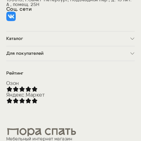
удобство: книги, телефон, очки и другие мелочи —
А , помещ. 25Н
всегда рядом. Стильный, лаконичный элемент,
Соц. сети
который делает спальню ещё функциональнее.
Каталог
Кровати
Матрасы
Для покупателей
Шкафы
Кухни
Доставка
Прихожие
Оплата
Комоды и тумбы
О компании
Рейтинг
Товары для сна
Контакты
Акции
Озон
Яндекс.Маркет
Мебельный интернет магазин