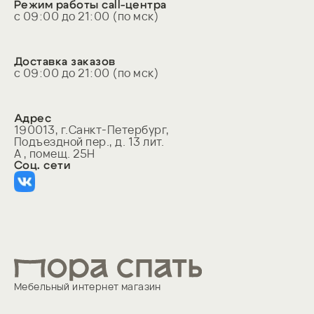
Страна-изготовитель
Режим работы call-центра
с 09:00 до 21:00 (по мск)
Вид выпуска товара
Форма поставки
Доставка заказов
Гарантия
с 09:00 до 21:00 (по мск)
Бренд
Адрес
190013, г.Санкт-Петербург, 
Подъездной пер., д. 13 лит. 
А , помещ. 25Н
Соц. сети
Мебельный интернет магазин