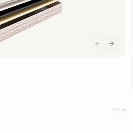
Сочи
Тверь
Туапсе
Челябинск
Свяжитесь со мной
Оставляя заявку, я соглашаюсь с
политикой
конфиденциальности
160
см
200
см
18
см