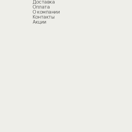
Россия
Доставка
Оплата
Фабричное производство
О компании
Контакты
В рулоне
Акции
18 мес.
Пора Спать