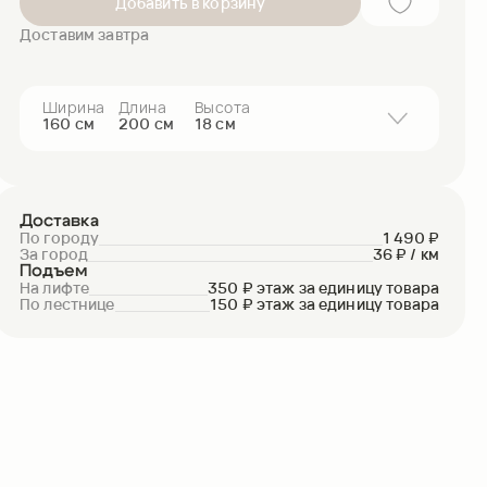
Добавить в корзину
Доставим завтра
Ширина
Длина
Высота
160
см
200
см
18
см
160
см
200
см
18
см
8 890₽
180
см
200
см
18
см
9 390₽
140
см
200
см
18
см
8 190₽
120
см
200
см
18
см
7 590₽
Доставка
По городу
1 490 ₽
90
см
200
см
18
см
6 690₽
За город
36 ₽ / км
Подъем
На лифте
350 ₽ этаж за единицу товара
По лестнице
150 ₽ этаж за единицу товара