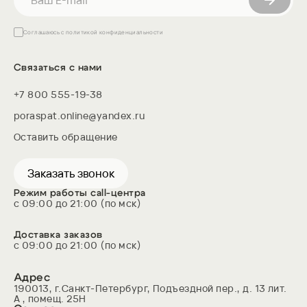
Шариковые направляющие обеспечивают
бесшумное и легкое выдвижение ящиков без
рывков. Надежная конструкция выдерживает
Соглашаюсь с
политикой конфиденциальности
большой вес, что делает их идеальными для
массивных ящиков. Металлические шарики и
Связаться с нами
качественная смазка гарантируют износостойкость
и длительный срок службы.
+7 800 555-19-38
poraspat.online@yandex.ru
Оставить обращение
Заказать звонок
Режим работы call-центра
с 09:00 до 21:00 (по мск)
Доставка заказов
с 09:00 до 21:00 (по мск)
Адрес
190013, г.Санкт-Петербург, Подъездной пер., д. 13 лит. 
А , помещ. 25Н