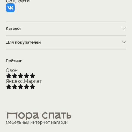
Соц. сети
Каталог
Кровати
Матрасы
Для покупателей
Шкафы
Кухни
Доставка
Прихожие
Оплата
Комоды и тумбы
О компании
Рейтинг
Товары для сна
Контакты
Акции
Озон
Яндекс.Маркет
Мебельный интернет магазин