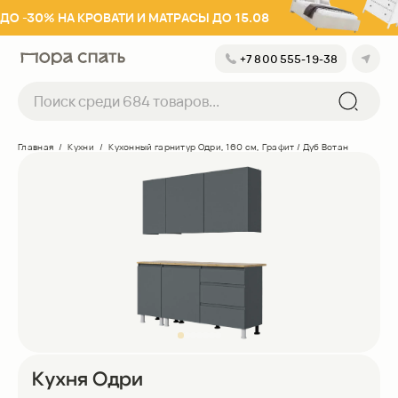
ДО -30% НА КРОВАТИ И МАТРАСЫ ДО 15.08
+7 800 555-19-38
+7 800 555-19-38
Успешно
Хорошо
Главная
/
Кухни
/
Кухонный гарнитур Одри, 160 см, Графит / Дуб Вотан
Выберите свой город
Заказать обратный звонок
Санкт-Петербург
Москва
Анапа
Геленджик
+7 800 555-19-38
Екатеринбург
с 09:00 до 21:00 (по мск)
Казань
Краснодар
Кухня Одри
Новосибирск
Оставьте контакты, мы перезвоним