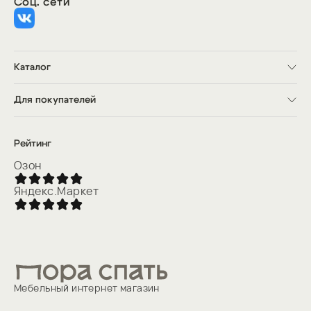
Соц. сети
Каталог
Кровати
Матрасы
Для покупателей
Шкафы
Кухни
Доставка
Прихожие
Оплата
Комоды и тумбы
О компании
Рейтинг
Товары для сна
Контакты
Акции
Озон
Яндекс.Маркет
Мебельный интернет магазин